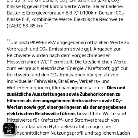
2
2
Klasse B; gewichtet kombinierte Werte. Bei entladener
Batterie: Energieverbrauch 6,8-7,1 l/100km Benzin; CO
-
2
Klasse E-F; kombinierte Werte. Elektrische Reichweite
**
(EAER) 83-85 km.
**
Die nach PKW-EnVKV angegebenen offiziellen Werte zu
Verbrauch und CO₂-Emission sowie ggf. Angaben zur
Reichweite wurden nach dem vorgeschriebenen
Messverfahren WLTP ermittelt. Die tatsächlichen Werte
zum Verbrauch elektrischer Energie / Kraftstoff, ggf. zur
Reichweite und den CO₂-Emissionen hängen ab von
individueller Fahrweise, Straßen-, Verkehrs- und
Wetterbedingungen, Klimaanlageneinsatz etc.
Dies und
zusätzliche Ausstattungen sowie Zubehör können zu
höheren als den angegebenen Verbrauchs- sowie CO₂-
Werten sowie ggf. einer geringeren als der angegebenen
elektrischen Reichweite führen.
Gewichtete Werte sind
Mittelwerte für Kraftstoff- und Stromverbrauch von
extern aufladbaren Hybridelektrofahrzeugen bei
durchschnittlichem Nutzungsprofil und täglichem Laden