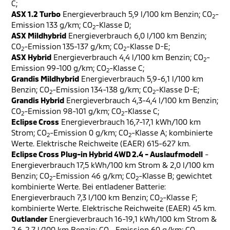
C;
ASX 1.2 Turbo
Energieverbrauch 5,9 l/100 km Benzin; CO
-
2
Emission 133 g/km; CO
-Klasse D;
2
ASX Mildhybrid
Energieverbrauch 6,0 l/100 km Benzin;
CO
-Emission 135-137 g/km; CO
-Klasse D-E;
2
2
ASX Hybrid
Energieverbrauch 4,4 l/100 km Benzin; CO
-
2
Emission 99-100 g/km; CO
-Klasse C;
2
Grandis Mildhybrid
Energieverbrauch 5,9-6,1 l/100 km
Benzin; CO
-Emission 134-138 g/km; CO
-Klasse D-E;
2
2
Grandis Hybrid
Energieverbrauch 4,3-4,4 l/100 km Benzin;
CO
-Emission 98-101 g/km; CO
-Klasse C;
2
2
Eclipse Cross
Energieverbrauch 16,7-17,1 kWh/100 km
Strom; CO
-Emission 0 g/km; CO
-Klasse A; kombinierte
2
2
Werte. Elektrische Reichweite (EAER) 615-627 km.
Eclipse Cross Plug-in Hybrid 4WD 2.4 - Auslaufmodell
-
Energieverbrauch 17,5 kWh/100 km Strom & 2,0 l/100 km
Benzin; CO
-Emission 46 g/km; CO
-Klasse B; gewichtet
2
2
kombinierte Werte. Bei entladener Batterie:
Energieverbrauch 7,3 l/100 km Benzin; CO
-Klasse F;
2
kombinierte Werte. Elektrische Reichweite (EAER) 45 km.
Outlander
Energieverbrauch 16-19,1 kWh/100 km Strom &
2,6-2,7 l/100 km Benzin; CO
-Emission 60 g/km; CO
-