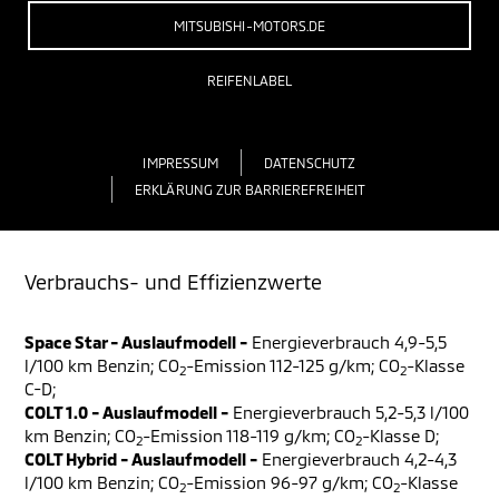
MITSUBISHI-MOTORS.DE
REIFENLABEL
IMPRESSUM
DATENSCHUTZ
ERKLÄRUNG ZUR BARRIEREFREIHEIT
Verbrauchs- und Effizienzwerte
Space Star - Auslaufmodell -
Energieverbrauch 4,9-5,5
l/100 km Benzin; CO
-Emission 112-125 g/km; CO
-Klasse
2
2
C-D;
COLT 1.0 - Auslaufmodell -
Energieverbrauch 5,2-5,3 l/100
km Benzin; CO
-Emission 118-119 g/km; CO
-Klasse D;
2
2
COLT Hybrid - Auslaufmodell -
Energieverbrauch 4,2-4,3
l/100 km Benzin; CO
-Emission 96-97 g/km; CO
-Klasse
2
2