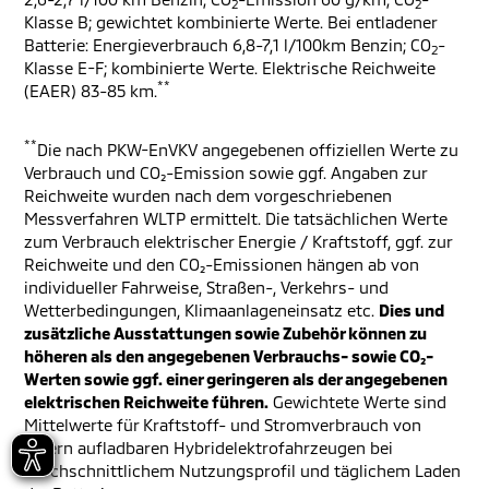
2
2
Klasse B; gewichtet kombinierte Werte. Bei entladener
Batterie: Energieverbrauch 6,8-7,1 l/100km Benzin; CO
-
2
Klasse E-F; kombinierte Werte. Elektrische Reichweite
**
(EAER) 83-85 km.
**
Die nach PKW-EnVKV angegebenen offiziellen Werte zu
Verbrauch und CO₂-Emission sowie ggf. Angaben zur
Reichweite wurden nach dem vorgeschriebenen
Messverfahren WLTP ermittelt. Die tatsächlichen Werte
zum Verbrauch elektrischer Energie / Kraftstoff, ggf. zur
Reichweite und den CO₂-Emissionen hängen ab von
individueller Fahrweise, Straßen-, Verkehrs- und
Wetterbedingungen, Klimaanlageneinsatz etc.
Dies und
zusätzliche Ausstattungen sowie Zubehör können zu
höheren als den angegebenen Verbrauchs- sowie CO₂-
Werten sowie ggf. einer geringeren als der angegebenen
elektrischen Reichweite führen.
Gewichtete Werte sind
Mittelwerte für Kraftstoff- und Stromverbrauch von
extern aufladbaren Hybridelektrofahrzeugen bei
durchschnittlichem Nutzungsprofil und täglichem Laden