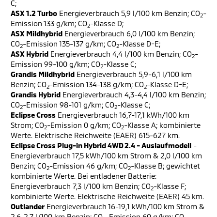
C;
ASX 1.2 Turbo
Energieverbrauch 5,9 l/100 km Benzin; CO
-
2
Emission 133 g/km; CO
-Klasse D;
2
ASX Mildhybrid
Energieverbrauch 6,0 l/100 km Benzin;
CO
-Emission 135-137 g/km; CO
-Klasse D-E;
2
2
ASX Hybrid
Energieverbrauch 4,4 l/100 km Benzin; CO
-
2
Emission 99-100 g/km; CO
-Klasse C;
2
Grandis Mildhybrid
Energieverbrauch 5,9-6,1 l/100 km
Benzin; CO
-Emission 134-138 g/km; CO
-Klasse D-E;
2
2
Grandis Hybrid
Energieverbrauch 4,3-4,4 l/100 km Benzin;
CO
-Emission 98-101 g/km; CO
-Klasse C;
2
2
Eclipse Cross
Energieverbrauch 16,7-17,1 kWh/100 km
Strom; CO
-Emission 0 g/km; CO
-Klasse A; kombinierte
2
2
Werte. Elektrische Reichweite (EAER) 615-627 km.
Eclipse Cross Plug-in Hybrid 4WD 2.4 - Auslaufmodell
-
Energieverbrauch 17,5 kWh/100 km Strom & 2,0 l/100 km
Benzin; CO
-Emission 46 g/km; CO
-Klasse B; gewichtet
2
2
kombinierte Werte. Bei entladener Batterie:
Energieverbrauch 7,3 l/100 km Benzin; CO
-Klasse F;
2
kombinierte Werte. Elektrische Reichweite (EAER) 45 km.
Outlander
Energieverbrauch 16-19,1 kWh/100 km Strom &
2,6-2,7 l/100 km Benzin; CO
-Emission 60 g/km; CO
-