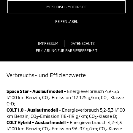
MITSUBISHI-MOTORS.DE
REIFENLABEL
IMPRESSUM
DATENSCHUTZ
ERKLÄRUNG ZUR BARRIEREFREIHEIT
Verbrauchs- und Effizienzwerte
Space Star - Auslaufmodell -
Energieverbrauch 4,9-5,5
l/100 km Benzin; CO
-Emission 112-125 g/km; CO
-Klasse
2
2
C-D;
COLT 1.0 - Auslaufmodell -
Energieverbrauch 5,2-5,3 l/100
km Benzin; CO
-Emission 118-119 g/km; CO
-Klasse D;
2
2
COLT Hybrid - Auslaufmodell -
Energieverbrauch 4,2-4,3
l/100 km Benzin; CO
-Emission 96-97 g/km; CO
-Klasse
2
2