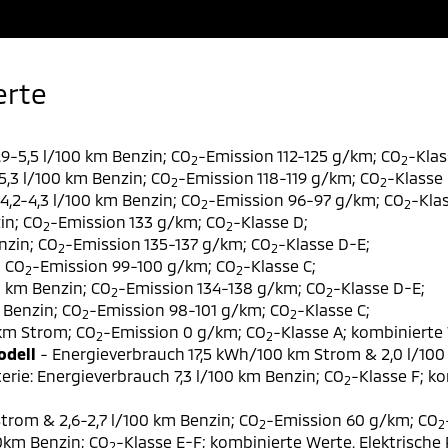
erte
9-5,5 l/100 km Benzin; CO
-Emission 112-125 g/km; CO
-Klas
2
2
,3 l/100 km Benzin; CO
-Emission 118-119 g/km; CO
-Klasse 
2
2
,2-4,3 l/100 km Benzin; CO
-Emission 96-97 g/km; CO
-Klas
2
2
in; CO
-Emission 133 g/km; CO
-Klasse D;
2
2
nzin; CO
-Emission 135-137 g/km; CO
-Klasse D-E;
2
2
; CO
-Emission 99-100 g/km; CO
-Klasse C;
2
2
0 km Benzin; CO
-Emission 134-138 g/km; CO
-Klasse D-E;
2
2
 Benzin; CO
-Emission 98-101 g/km; CO
-Klasse C;
2
2
 km Strom; CO
-Emission 0 g/km; CO
-Klasse A; kombinierte 
2
2
odell
- Energieverbrauch 17,5 kWh/100 km Strom & 2,0 l/100
erie: Energieverbrauch 7,3 l/100 km Benzin; CO
-Klasse F; k
2
trom & 2,6-2,7 l/100 km Benzin; CO
-Emission 60 g/km; CO
2
2
00km Benzin; CO
-Klasse E-F; kombinierte Werte. Elektrische
2