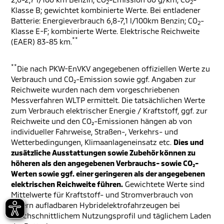
2
2
Klasse B; gewichtet kombinierte Werte. Bei entladener
Batterie: Energieverbrauch 6,8-7,1 l/100km Benzin; CO
-
2
Klasse E-F; kombinierte Werte. Elektrische Reichweite
**
(EAER) 83-85 km.
**
Die nach PKW-EnVKV angegebenen offiziellen Werte zu
Verbrauch und CO₂-Emission sowie ggf. Angaben zur
Reichweite wurden nach dem vorgeschriebenen
Messverfahren WLTP ermittelt. Die tatsächlichen Werte
zum Verbrauch elektrischer Energie / Kraftstoff, ggf. zur
Reichweite und den CO₂-Emissionen hängen ab von
individueller Fahrweise, Straßen-, Verkehrs- und
Wetterbedingungen, Klimaanlageneinsatz etc.
Dies und
zusätzliche Ausstattungen sowie Zubehör können zu
höheren als den angegebenen Verbrauchs- sowie CO₂-
Werten sowie ggf. einer geringeren als der angegebenen
elektrischen Reichweite führen.
Gewichtete Werte sind
Mittelwerte für Kraftstoff- und Stromverbrauch von
extern aufladbaren Hybridelektrofahrzeugen bei
durchschnittlichem Nutzungsprofil und täglichem Laden