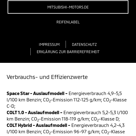
MITSUBISHI-MOTORS.DE
REIFENLABEL
IMPRESSUM
DATENSCHUTZ
ERKLÄRUNG ZUR BARRIEREFREIHEIT
Verbrauchs- und Effizienzwerte
Space Star - Auslaufmodell -
Energieverbrauch 4,9-5,5
l/100 km Benzin; CO
-Emission 112-125 g/km; CO
-Klasse
2
2
C-D;
COLT 1.0 - Auslaufmodell -
Energieverbrauch 5,2-5,3 l/100
km Benzin; CO
-Emission 118-119 g/km; CO
-Klasse D;
2
2
COLT Hybrid - Auslaufmodell -
Energieverbrauch 4,2-4,3
l/100 km Benzin; CO
-Emission 96-97 g/km; CO
-Klasse
2
2